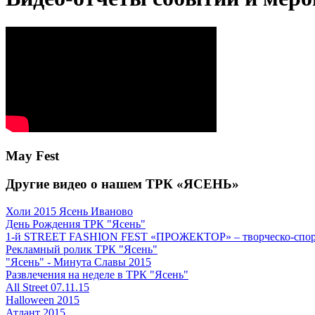
May Fest
Другие видео о нашем ТРК «ЯСЕНЬ»
Холи 2015 Ясень Иваново
День Рождения ТРК "Ясень"
1-й STREET FASHION FEST «ПРОЖЕКТОР» – творческо-спор
Рекламный ролик ТРК "Ясень"
"Ясень" - Минута Славы 2015
Развлечения на неделе в ТРК "Ясень"
All Street 07.11.15
Halloween 2015
Атлант 2015