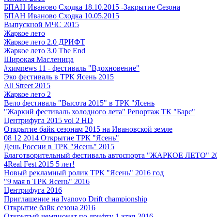
БПАН Иваново Сходка 18.10.2015 -Закрытие Сезона
БПАН Иваново Сходка 10.05.2015
Выпускной МЧС 2015
Жаркое лето
Жаркое лето 2.0 ДРИФТ
Жаркое лето 3.0 The End
Широкая Масленица
#химnews 11 - фестиваль "Вдохновение"
Эко фестиваль в ТРК Ясень 2015
All Street 2015
Жаркое лето 2
Вело фестиваль "Высота 2015" в ТРК "Ясень
"Жаркий фестиваль холодного лета" Репортаж ТК "Барс"
Центрифуга 2015 vol 2 HD
Открытие байк сезонам 2015 на Ивановской земле
08 12 2014 Открытие ТРК "Ясень"
День России в ТРК "Ясень" 2015
Благотворительный фестиваль автоспорта "ЖАРКОЕ ЛЕТО" 20
4Real Fest 2015 5 лет!
Новый рекламный ролик ТРК "Ясень" 2016 год
"9 мая в ТРК Ясень" 2016
Центрифуга 2016
Приглашение на Ivanovo Drift championship
Открытие байк сезона 2016
Открытый чемпионат по дрифту 1 этап 2016